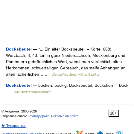
Bocksbeutel
— *1. Ein alter Bocksbeutel. – Körte, 668;
Wurzbach, II, 43. Ein in ganz Niedersachsen, Mecklenburg und
Pommnern gebräuchliches Wort, womit man verächtlich altes
Herkommen, schwerfälligen Gebrauch, das steife Anhangen an
alten lächerlichen… …
Deutsches Sprichwörter-Lexikon
Bocksbeutel
— bocken, bockig, Bocksbeutel, Bockshorn ↑ Bock
…
Das Herkunftswörterbuch
© Академик, 2000-2026
18+
Обратная связь:
Техподдержка
,
Реклама на сайте
👣 Путешествия