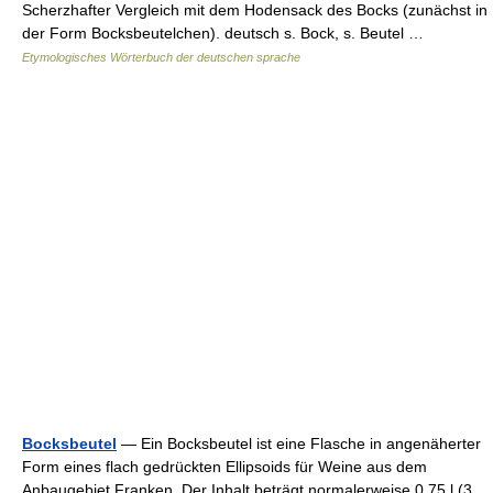
Scherzhafter Vergleich mit dem Hodensack des Bocks (zunächst in
der Form Bocksbeutelchen). deutsch s. Bock, s. Beutel …
Etymologisches Wörterbuch der deutschen sprache
Bocksbeutel
— Ein Bocksbeutel ist eine Flasche in angenäherter
Form eines flach gedrückten Ellipsoids für Weine aus dem
Anbaugebiet Franken. Der Inhalt beträgt normalerweise 0,75 l (3