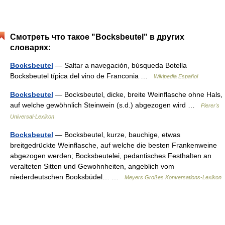
Смотреть что такое "Bocksbeutel" в других
словарях:
Bocksbeutel
— Saltar a navegación, búsqueda Botella
Bocksbeutel típica del vino de Franconia …
Wikipedia Español
Bocksbeutel
— Bocksbeutel, dicke, breite Weinflasche ohne Hals,
auf welche gewöhnlich Steinwein (s.d.) abgezogen wird …
Pierer's
Universal-Lexikon
Bocksbeutel
— Bocksbeutel, kurze, bauchige, etwas
breitgedrückte Weinflasche, auf welche die besten Frankenweine
abgezogen werden; Bocksbeutelei, pedantisches Festhalten an
veralteten Sitten und Gewohnheiten, angeblich vom
niederdeutschen Booksbüdel… …
Meyers Großes Konversations-Lexikon