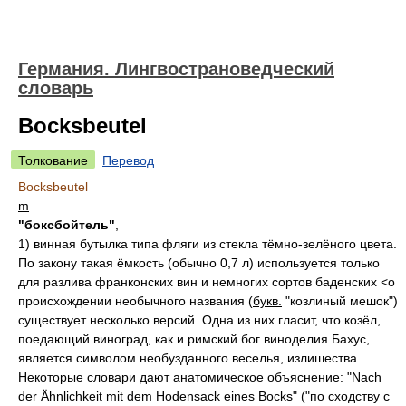
Германия. Лингвострановедческий
словарь
Bocksbeutel
Толкование
Перевод
Bocksbeutel
m
"боксбойтель"
,
1)
винная бутылка типа фляги из стекла тёмно-зелёного цвета.
По закону такая ёмкость (обычно 0,7 л) используется только
для разлива франконских вин и немногих сортов баденских <о
происхождении необычного названия (
букв.
"козлиный мешок")
существует несколько версий. Одна из них гласит, что козёл,
поедающий виноград, как и римский бог виноделия Бахус,
является символом необузданного веселья, излишества.
Некоторые словари дают анатомическое объяснение: "Nach
der Ähnlichkeit mit dem Hodensack eines Bocks" ("по сходству с