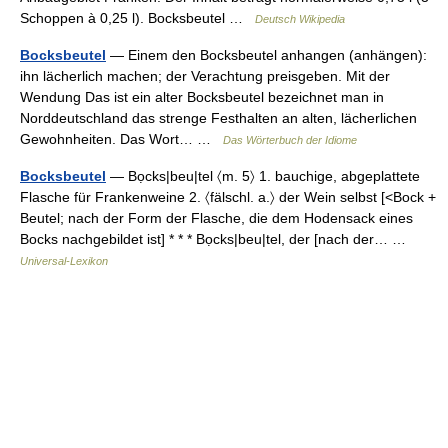
Schoppen à 0,25 l). Bocksbeutel …
Deutsch Wikipedia
Bocksbeutel
— Einem den Bocksbeutel anhangen (anhängen):
ihn lächerlich machen; der Verachtung preisgeben. Mit der
Wendung Das ist ein alter Bocksbeutel bezeichnet man in
Norddeutschland das strenge Festhalten an alten, lächerlichen
Gewohnheiten. Das Wort… …
Das Wörterbuch der Idiome
Bocksbeutel
— Bọcks|beu|tel 〈m. 5〉 1. bauchige, abgeplattete
Flasche für Frankenweine 2. 〈fälschl. a.〉 der Wein selbst [<Bock +
Beutel; nach der Form der Flasche, die dem Hodensack eines
Bocks nachgebildet ist] * * * Bọcks|beu|tel, der [nach der… …
Universal-Lexikon