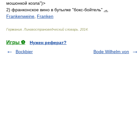
мошонкой козла")>
2)
франконское вино в бутылке "бокс-бойтель"
→
Frankenweine
,
Franken
Германия. Лингвострановедческий словарь
.
2014
.
Игры ⚽
Нужен реферат?
Bockbier
Bode Wilhelm von